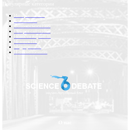
Популярные категории
Интересно
6228
Статьи
2232
Фото космоса
1999
Галерея сайта
1068
Новости науки
138
Человек
118
Медицина
111
IT-технологии
99
О нас