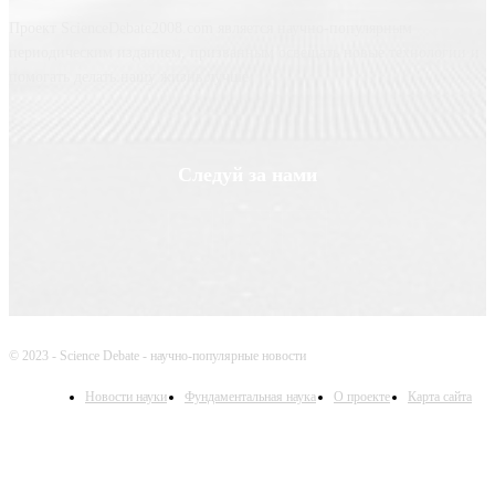
Проект ScienceDebate2008.com является научно-популярным
периодическим изданием, призванным освещать новые технологии и
помогать делать нашу жизнь лучше
Следуй за нами
© 2023 - Science Debate - научно-популярные новости
Новости науки
Фундаментальная наука
О проекте
Карта сайта