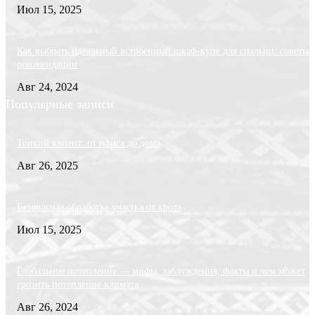
Июл 15, 2025
Как выбрать идеальный встроенный шкаф-купе для спальни: советы 
рекомендации
Авг 24, 2024
Популярные записи
Тонкий клиент: от офиса до дома
Авг 26, 2025
Безопасная обработка участка от крота
Июл 15, 2025
Глобальное потепление — мифы, заблуждения, факты и чем может
грозить потепление климата
Авг 26, 2024