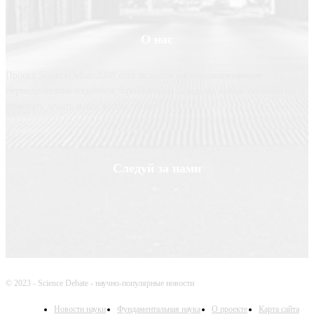
О нас
Проект ScienceDebate2008.com является научно-популярным
периодическим изданием, призванным освещать новые технологии и
помогать делать нашу жизнь лучше
Следуй за нами
© 2023 - Science Debate - научно-популярные новости
Новости науки
Фундаментальная наука
О проекте
Карта сайта