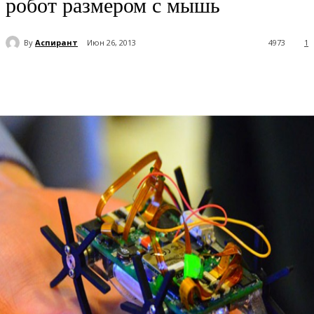
робот размером с мышь
By
Аспирант
Июн 26, 2013
4973
1