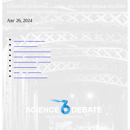
Глобальное потепление — мифы, заблуждения, факты и чем может
грозить потепление климата
Авг 26, 2024
Популярные категории
Интересно
6227
Статьи
2232
Фото космоса
1999
Галерея сайта
1068
Новости науки
138
Человек
118
Медицина
111
IT-технологии
99