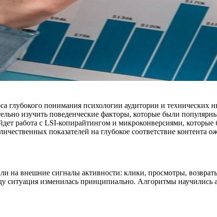
са глубокого понимания психологии аудитории и технических н
льно изучить поведенческие факторы, которые были популярны в
ыйдет работа с LSI-копирайтингом и микроконверсиями, которые
ичественных показателей на глубокое соответствие контента о
ли на внешние сигналы активности: клики, просмотры, возвраты
ду ситуация изменилась принципиально. Алгоритмы научились ан