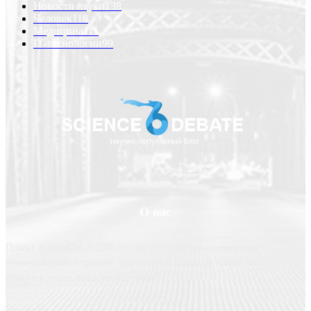
Новости науки
138
Человек
118
Медицина
111
IT-технологии
99
О нас
Проект ScienceDebate2008.com является научно-популярным
периодическим изданием, призванным освещать новые технологии и
помогать делать нашу жизнь лучше