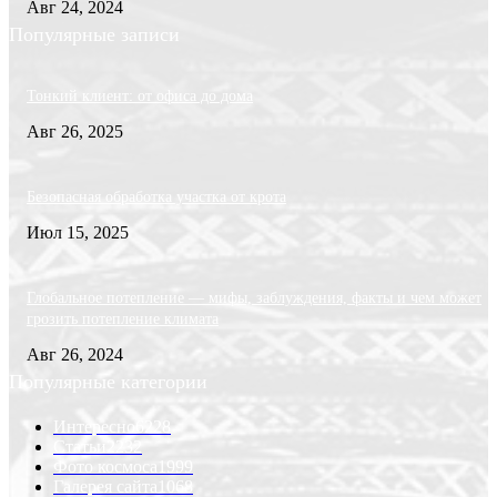
Авг 24, 2024
Популярные записи
Тонкий клиент: от офиса до дома
Авг 26, 2025
Безопасная обработка участка от крота
Июл 15, 2025
Глобальное потепление — мифы, заблуждения, факты и чем может
грозить потепление климата
Авг 26, 2024
Популярные категории
Интересно
6228
Статьи
2232
Фото космоса
1999
Галерея сайта
1068