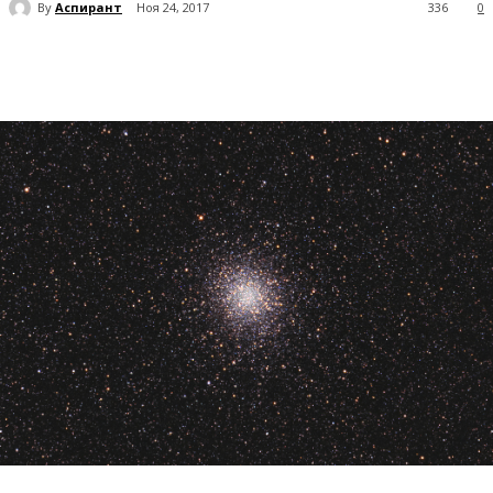
By
Аспирант
Ноя 24, 2017
336
0