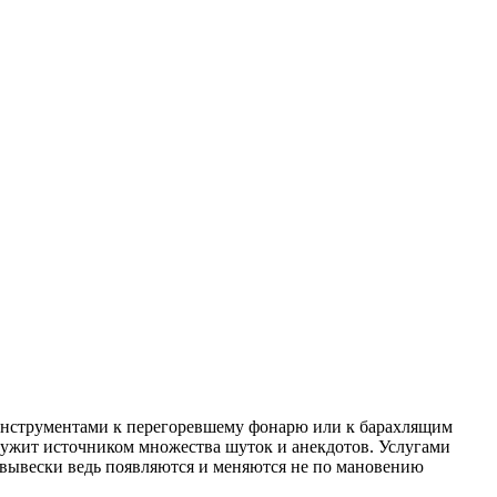
м инструментами к перегоревшему фонарю или к барахлящим
служит источником множества шуток и анекдотов. Услугами
и вывески ведь появляются и меняются не по мановению