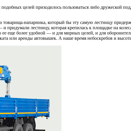
я подобных целей приходилось пользоваться либо дружеской под
ого товарища-напарника, который бы эту самую лестницу придер
— и придумали лестницу, которая крепилась к площадке на коле
о ее еще более удобной — и для мирных целей, и для оборонител
оката или аренды автовышек. А наше время небоскребов и высоты