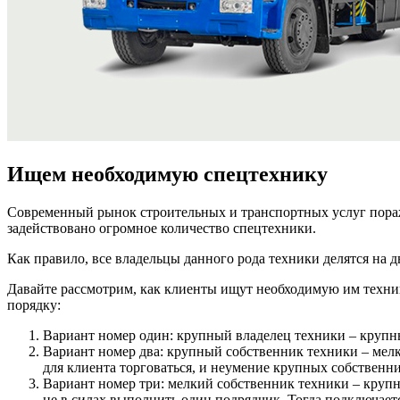
Ищем необходимую спецтехнику
Современный рынок строительных и транспортных услуг поражае
задействовано огромное количество спецтехники.
Как правило, все владельцы данного рода техники делятся на 
Давайте рассмотрим, как клиенты ищут необходимую им технику
порядку:
Вариант номер один: крупный владелец техники – крупны
Вариант номер два: крупный собственник техники – мелки
для клиента торговаться, и неумение крупных собственн
Вариант номер три: мелкий собственник техники – крупны
не в силах выполнить один подрядчик. Тогда подключается