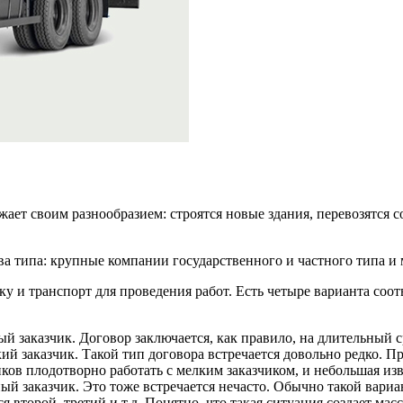
т своим разнообразием: строятся новые здания, перевозятся сот
два типа: крупные компании государственного и частного типа и
 и транспорт для проведения работ. Есть четыре варианта соот
й заказчик. Договор заключается, как правило, на длительный 
й заказчик. Такой тип договора встречается довольно редко. Пр
иков плодотворно работать с мелким заказчиком, и небольшая и
й заказчик. Это тоже встречается нечасто. Обычно такой вариан
 второй, третий и т.д. Понятно, что такая ситуация создает ма