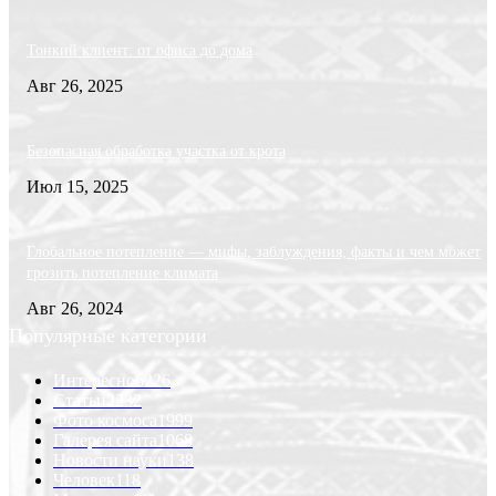
Тонкий клиент: от офиса до дома
Авг 26, 2025
Безопасная обработка участка от крота
Июл 15, 2025
Глобальное потепление — мифы, заблуждения, факты и чем может
грозить потепление климата
Авг 26, 2024
Популярные категории
Интересно
6226
Статьи
2232
Фото космоса
1999
Галерея сайта
1068
Новости науки
138
Человек
118