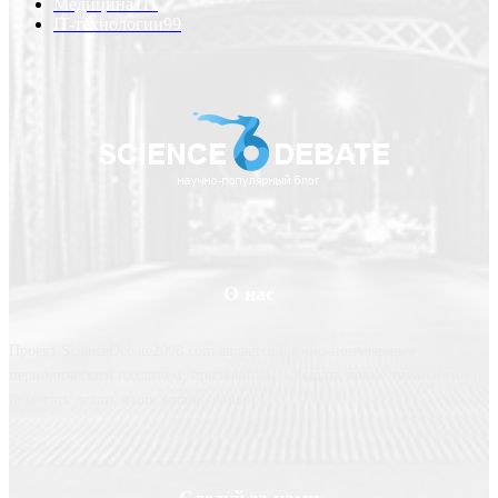
Медицина
111
IT-технологии
99
О нас
Проект ScienceDebate2008.com является научно-популярным
периодическим изданием, призванным освещать новые технологии и
помогать делать нашу жизнь лучше
Следуй за нами