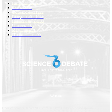
Интересно
6227
Статьи
2232
Фото космоса
1999
Галерея сайта
1068
Новости науки
138
Человек
118
Медицина
111
IT-технологии
99
О нас
Проект ScienceDebate2008.com является научно-популярным