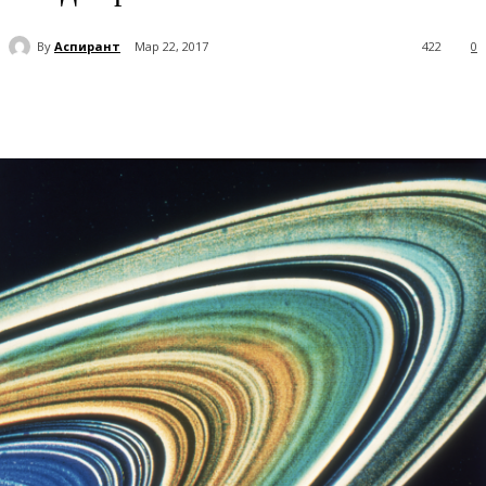
By
Аспирант
Мар 22, 2017
422
0