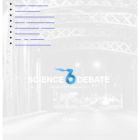
Интересно
6226
Статьи
2232
Фото космоса
1999
Галерея сайта
1068
Новости науки
138
Человек
118
Медицина
111
IT-технологии
99
О нас
Проект ScienceDebate2008.com является научно-популярным