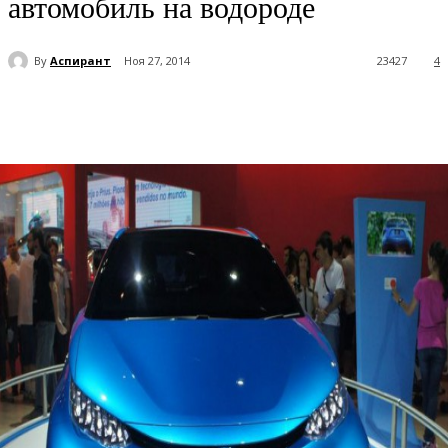
автомобиль на водороде
By
Аспирант
Ноя 27, 2014
23427
4