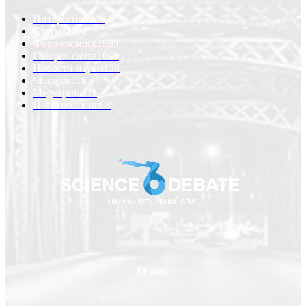
Интересно
6228
Статьи
2232
Фото космоса
1999
Галерея сайта
1068
Новости науки
138
Человек
118
Медицина
111
IT-технологии
99
О нас
Проект ScienceDebate2008.com является научно-популярным