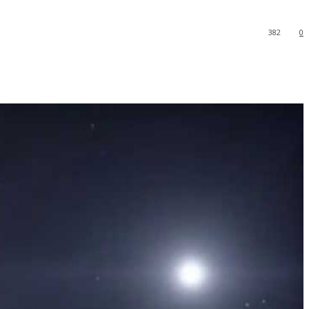
382
0