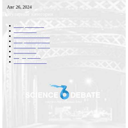
Авг 26, 2024
Популярные категории
Интересно
6227
Статьи
2232
Фото космоса
1999
Галерея сайта
1068
Новости науки
138
Человек
118
Медицина
111
IT-технологии
99