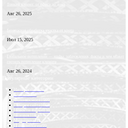
Тонкий клиент: от офиса до дома
Авг 26, 2025
Безопасная обработка участка от крота
Июл 15, 2025
Глобальное потепление — мифы, заблуждения, факты и чем может
грозить потепление климата
Авг 26, 2024
Популярные категории
Интересно
6226
Статьи
2232
Фото космоса
1999
Галерея сайта
1068
Новости науки
138
Человек
118
Медицина
111
IT-технологии
99