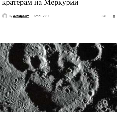
кратерам на Меркурии
By
Аспирант
Окт 28, 2016
246
0