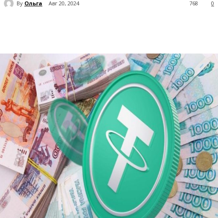
By
Ольга
Авг 20, 2024
768
0