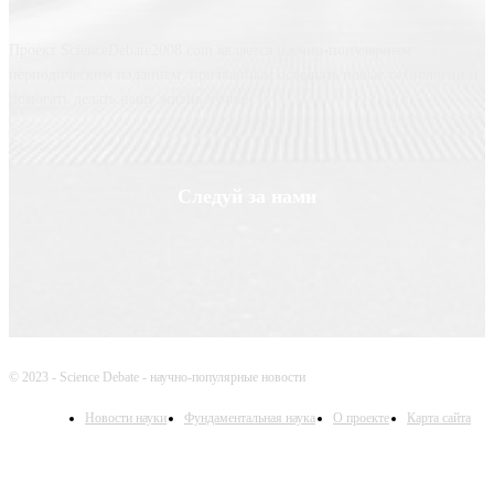
Проект ScienceDebate2008.com является научно-популярным
периодическим изданием, призванным освещать новые технологии и
помогать делать нашу жизнь лучше
Следуй за нами
© 2023 - Science Debate - научно-популярные новости
Новости науки
Фундаментальная наука
О проекте
Карта сайта