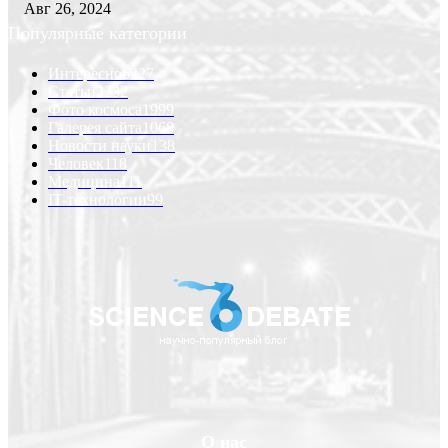
Авг 26, 2024
Популярные категории
Интересно
6227
Статьи
2232
Фото космоса
1999
Галерея сайта
1068
Новости науки
138
Человек
118
Медицина
111
IT-технологии
99
О нас