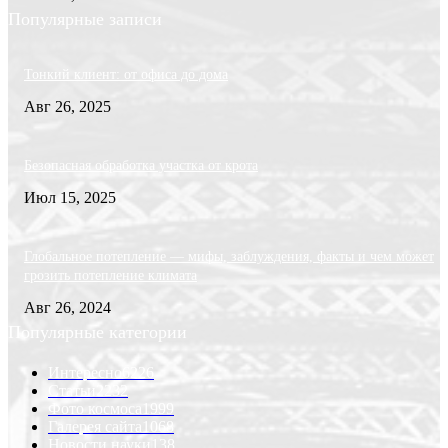
Популярные записи
Тонкий клиент: от офиса до дома
Авг 26, 2025
Безопасная обработка участка от крота
Июл 15, 2025
Глобальное потепление — мифы, заблуждения, факты и чем может
грозить потепление климата
Авг 26, 2024
Популярные категории
Интересно
6226
Статьи
2232
Фото космоса
1999
Галерея сайта
1068
Новости науки
138