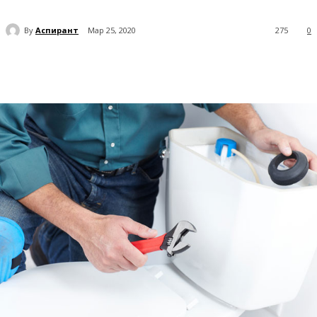
By
Аспирант
Мар 25, 2020
275
0