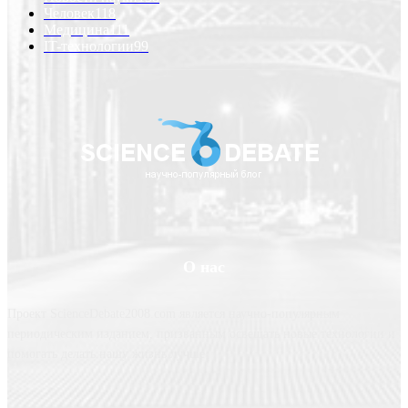
Человек
118
Медицина
111
IT-технологии
99
О нас
Проект ScienceDebate2008.com является научно-популярным
периодическим изданием, призванным освещать новые технологии и
помогать делать нашу жизнь лучше