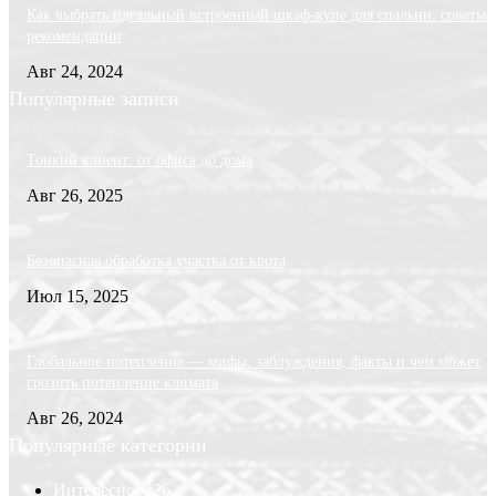
Как выбрать идеальный встроенный шкаф-купе для спальни: советы 
рекомендации
Авг 24, 2024
Популярные записи
Тонкий клиент: от офиса до дома
Авг 26, 2025
Безопасная обработка участка от крота
Июл 15, 2025
Глобальное потепление — мифы, заблуждения, факты и чем может
грозить потепление климата
Авг 26, 2024
Популярные категории
Интересно
6226