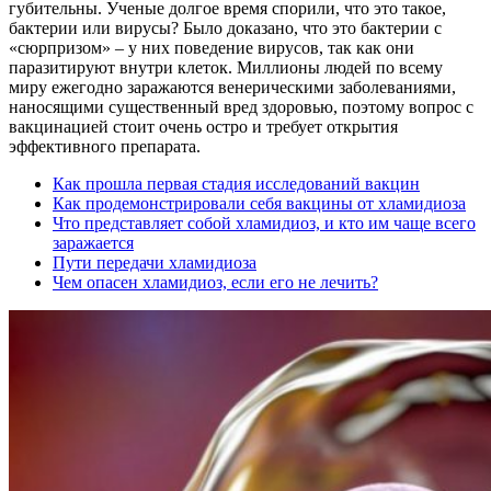
губительны. Ученые долгое время спорили, что это такое,
бактерии или вирусы? Было доказано, что это бактерии с
«сюрпризом» – у них поведение вирусов, так как они
паразитируют внутри клеток. Миллионы людей по всему
миру ежегодно заражаются венерическими заболеваниями,
наносящими существенный вред здоровью, поэтому вопрос с
вакцинацией стоит очень остро и требует открытия
эффективного препарата.
Как прошла первая стадия исследований вакцин
Как продемонстрировали себя вакцины от хламидиоза
Что представляет собой хламидиоз, и кто им чаще всего
заражается
Пути передачи хламидиоза
Чем опасен хламидиоз, если его не лечить?