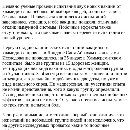
Недавно ученые провели испытания двух новых вакцин от
хламидиоза на небольшой выборке людей, и они оказались
безопасными. Первая фаза клинических испытаний
завершилась успешно, и обе вакцины показали отличный
отклик иммунной системы! Побочные эффекты также
отсутствовали, что повышает шансы перевести испытания на
новый уровень.
Первую стадию клинических испытаний вакцины от
хламидиоза провела в Лондоне Саня Абрахам с коллегами.
Исследование проводилось на 35 людях в Хаммерсмитском
госпитале: было две группы из 15 здоровых женщин,
тестирующих два вида вакцины, и одна контрольная группа
из 5 участников. За 4 месяца все испытуемые получили по три
инъекции, а в дальнейшем добавочные две дозы, но уже в
виде назального спрея. Ни медперсонал, ни участники опыта
не имели представления, кого в какую группу определили.
Исследование показало, что никаких существенных побочных
эффектов вакцина не имеет. От уколов почти все испытуемые
из трех групп испытали боль.
Заостряем внимание, что это лишь первый этап клинических
испытаний на небольшой группе людей и не исключено, что
на других исследуемых проявятся какие-то побочные