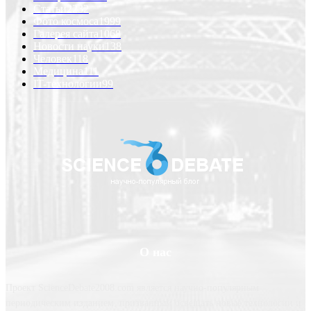
Статьи
2232
Фото космоса
1999
Галерея сайта
1068
Новости науки
138
Человек
118
Медицина
111
IT-технологии
99
О нас
Проект ScienceDebate2008.com является научно-популярным
периодическим изданием, призванным освещать новые технологии и