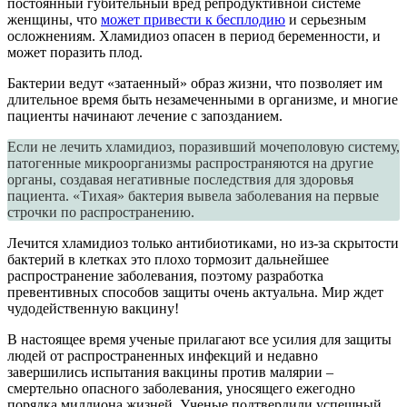
постоянный губительный вред репродуктивной системе
женщины, что
может привести к бесплодию
и серьезным
осложнениям. Хламидиоз опасен в период беременности, и
может поразить плод.
Бактерии ведут «затаенный» образ жизни, что позволяет им
длительное время быть незамеченными в организме, и многие
пациенты начинают лечение с запозданием.
Если не лечить хламидиоз, поразивший мочеполовую систему,
патогенные микроорганизмы распространяются на другие
органы, создавая негативные последствия для здоровья
пациента. «Тихая» бактерия вывела заболевания на первые
строчки по распространению.
Лечится хламидиоз только антибиотиками, но из-за скрытости
бактерий в клетках это плохо тормозит дальнейшее
распространение заболевания, поэтому разработка
превентивных способов защиты очень актуальна. Мир ждет
чудодейственную вакцину!
В настоящее время ученые прилагают все усилия для защиты
людей от распространенных инфекций и недавно
завершились испытания вакцины против малярии –
смертельно опасного заболевания, уносящего ежегодно
порядка миллиона жизней. Ученые подтвердили успешный