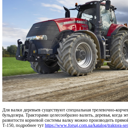
Для валки деревьев существуют специальная трелевочно-корче
бульдозера. Тракторами целесообразно валить, деревья, когда 
развитости корневой системы валку можно производить прямой 
Т-150, подробнее тут
https://www.forsaj.com.ua/katalog/traktora-se