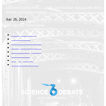
Глобальное потепление — мифы, заблуждения, факты и чем может
грозить потепление климата
Авг 26, 2024
Популярные категории
Интересно
6226
Статьи
2232
Фото космоса
1999
Галерея сайта
1068
Новости науки
138
Человек
118
Медицина
111
IT-технологии
99