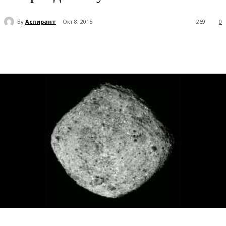
By
Аспирант
Окт 8, 2015
269
0