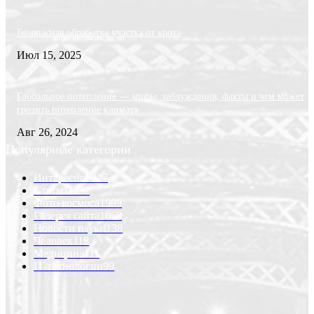
Безопасная обработка участка от крота
Июл 15, 2025
Глобальное потепление — мифы, заблуждения, факты и чем может
грозить потепление климата
Авг 26, 2024
Популярные категории
Интересно
6227
Статьи
2232
Фото космоса
1999
Галерея сайта
1068
Новости науки
138
Человек
118
Медицина
111
IT-технологии
99