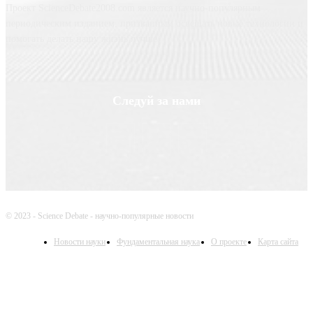
Проект ScienceDebate2008.com является научно-популярным
периодическим изданием, призванным освещать новые технологии и
помогать делать нашу жизнь лучше
Следуй за нами
© 2023 - Science Debate - научно-популярные новости
Новости науки
Фундаментальная наука
О проекте
Карта сайта