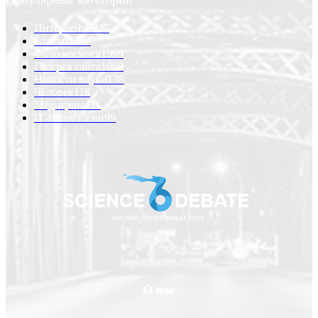
Интересно
6227
Статьи
2232
Фото космоса
1999
Галерея сайта
1068
Новости науки
138
Человек
118
Медицина
111
IT-технологии
99
О нас