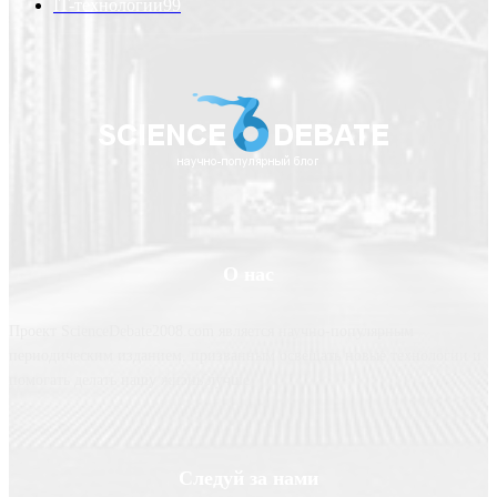
IT-технологии
99
О нас
Проект ScienceDebate2008.com является научно-популярным
периодическим изданием, призванным освещать новые технологии и
помогать делать нашу жизнь лучше
Следуй за нами