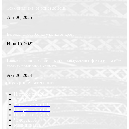
Тонкий клиент: от офиса до дома
Авг 26, 2025
Безопасная обработка участка от крота
Июл 15, 2025
Глобальное потепление — мифы, заблуждения, факты и чем может
грозить потепление климата
Авг 26, 2024
Популярные категории
Интересно
6228
Статьи
2232
Фото космоса
1999
Галерея сайта
1068
Новости науки
138
Человек
118
Медицина
111