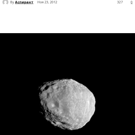
By
Аспирант
Ноя 23, 2012
327
0