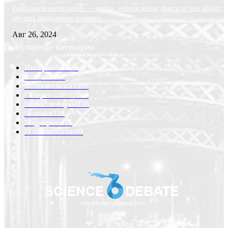
Глобальное потепление — мифы, заблуждения, факты и чем может
грозить потепление климата
Авг 26, 2024
Популярные категории
Интересно
6228
Статьи
2232
Фото космоса
1999
Галерея сайта
1068
Новости науки
138
Человек
118
Медицина
111
IT-технологии
99