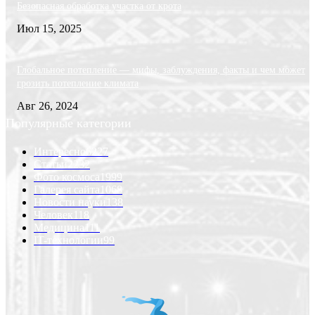
Безопасная обработка участка от крота
Июл 15, 2025
Глобальное потепление — мифы, заблуждения, факты и чем может
грозить потепление климата
Авг 26, 2024
Популярные категории
Интересно
6227
Статьи
2232
Фото космоса
1999
Галерея сайта
1068
Новости науки
138
Человек
118
Медицина
111
IT-технологии
99