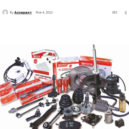
By
Аспирант
Янв 4, 2022
383
0