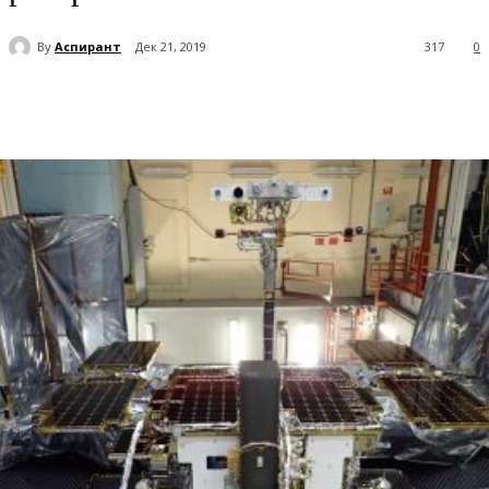
By
Аспирант
Дек 21, 2019
317
0