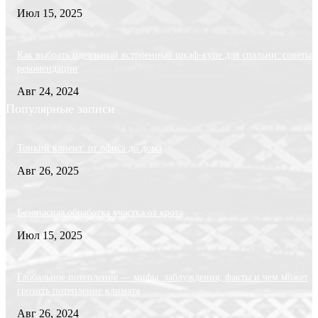
Июл 15, 2025
Как выбрать идеальный встроенный шкаф-купе для спальни: советы 
рекомендации
Авг 24, 2024
Популярные записи
Тонкий клиент: от офиса до дома
Авг 26, 2025
Безопасная обработка участка от крота
Июл 15, 2025
Глобальное потепление — мифы, заблуждения, факты и чем может
грозить потепление климата
Авг 26, 2024