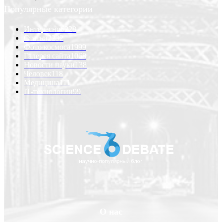
Популярные категории
Интересно
6228
Статьи
2232
Фото космоса
1999
Галерея сайта
1068
Новости науки
138
Человек
118
Медицина
111
IT-технологии
99
О нас