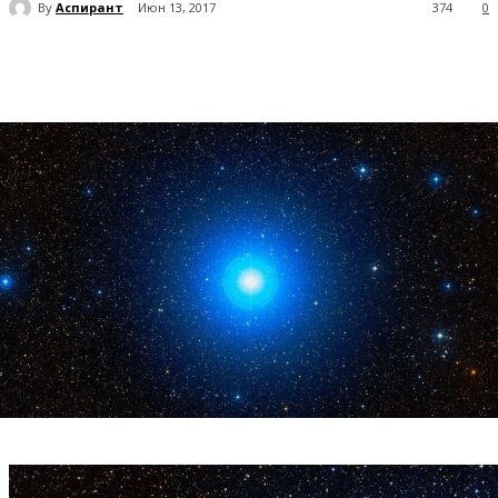
By
Аспирант
Июн 13, 2017
374
0