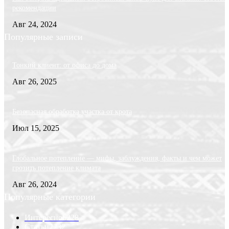
рекомендации
Авг 24, 2024
Популярные записи
Тонкий клиент: от офиса до дома
Авг 26, 2025
Безопасная обработка участка от крота
Июл 15, 2025
Глобальное потепление — мифы, заблуждения, факты и чем может
грозить потепление климата
Авг 26, 2024
Популярные категории
Интересно
6228
Статьи
2232