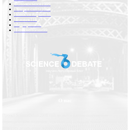
Фото космоса
1999
Галерея сайта
1068
Новости науки
138
Человек
118
Медицина
111
IT-технологии
99
О нас
Проект ScienceDebate2008.com является научно-популярным
периодическим изданием, призванным освещать новые технологии и
помогать делать нашу жизнь лучше