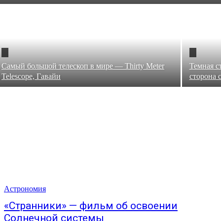
Самый большой телескоп в мире — Thirty Meter
Темная с
Telescope, Гавайи
сторона 
Астрономия
«Странники» — фильм об освоении
Солнечной системы