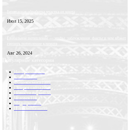
Безопасная обработка участка от крота
Июл 15, 2025
Глобальное потепление — мифы, заблуждения, факты и чем может
грозить потепление климата
Авг 26, 2024
Популярные категории
Интересно
6226
Статьи
2232
Фото космоса
1999
Галерея сайта
1068
Новости науки
138
Человек
118
Медицина
111
IT-технологии
99