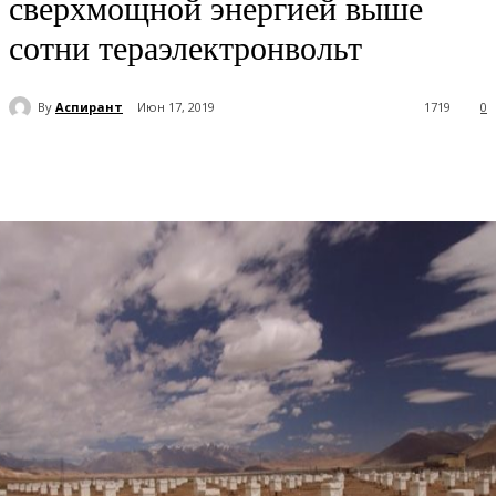
сверхмощной энергией выше
сотни тераэлектронвольт
By
Аспирант
Июн 17, 2019
1719
0