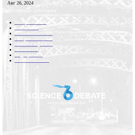
Авг 26, 2024
Популярные категории
Интересно
6227
Статьи
2232
Фото космоса
1999
Галерея сайта
1068
Новости науки
138
Человек
118
Медицина
111
IT-технологии
99
О нас