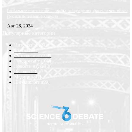
Глобальное потепление — мифы, заблуждения, факты и чем может
грозить потепление климата
Авг 26, 2024
Популярные категории
Интересно
6227
Статьи
2232
Фото космоса
1999
Галерея сайта
1068
Новости науки
138
Человек
118
Медицина
111
IT-технологии
99