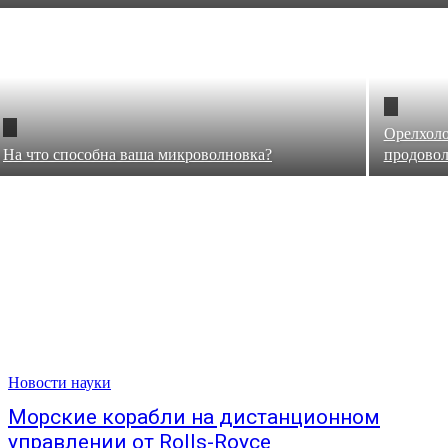
Орелхоло
На что способна ваша микроволновка?
продовол
Новости науки
Морские корабли на дистанционном
управлении от Rolls-Royce