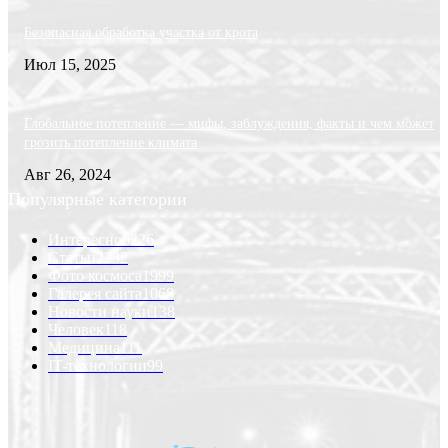
Безопасная обработка участка от крота
Июл 15, 2025
Глобальное потепление — мифы, заблуждения, факты и чем может
грозить потепление климата
Авг 26, 2024
Популярные категории
Интересно
6226
Статьи
2232
Фото космоса
1999
Галерея сайта
1068
Новости науки
138
Человек
118
Медицина
111
IT-технологии
99