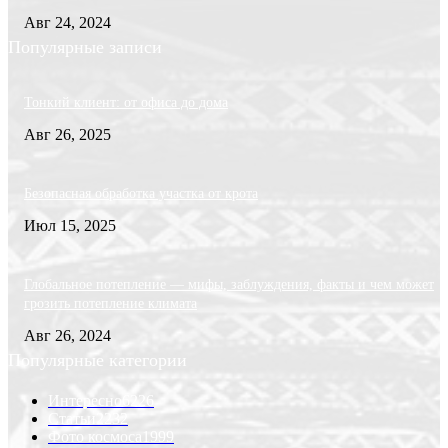
Авг 24, 2024
Популярные записи
Тонкий клиент: от офиса до дома
Авг 26, 2025
Безопасная обработка участка от крота
Июл 15, 2025
Глобальное потепление — мифы, заблуждения, факты и чем может
грозить потепление климата
Авг 26, 2024
Популярные категории
Интересно
6226
Статьи
2232
Фото космоса
1999