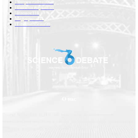
Галерея сайта
1068
Новости науки
138
Человек
118
Медицина
111
IT-технологии
99
О нас
Проект ScienceDebate2008.com является научно-популярным
периодическим изданием, призванным освещать новые технологии и
помогать делать нашу жизнь лучше