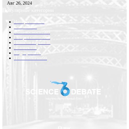
Авг 26, 2024
Популярные категории
Интересно
6228
Статьи
2232
Фото космоса
1999
Галерея сайта
1068
Новости науки
138
Человек
118
Медицина
111
IT-технологии
99
О нас