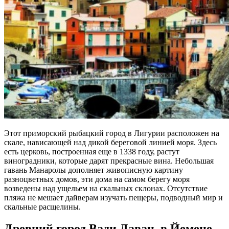
Этот приморский рыбацкий город в Лигурии расположен на
скале, нависающей над дикой береговой линией моря. Здесь
есть церковь, построенная еще в 1338 году, растут
виноградники, которые дарят прекрасные вина. Небольшая
гавань Манаролы дополняет живописную картину
разноцветных домов, эти дома на самом берегу моря
возведены над ущельем на скальных склонах. Отсутствие
пляжа не мешает дайверам изучать пещеры, подводный мир и
скальные расщелины.
Древний город Вади Даван, в Йемене