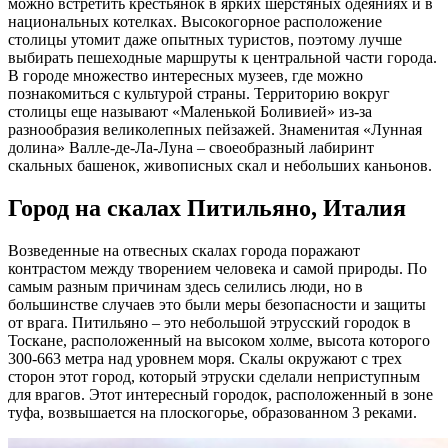
можно встретить крестьянок в ярких шерстяных одеяниях и в
национальных котелках. Высокогорное расположение
столицы утомит даже опытных туристов, поэтому лучше
выбирать пешеходные маршруты к центральной части города.
В городе множество интересных музеев, где можно
познакомиться с культурой страны. Территорию вокруг
столицы еще называют «Маленькой Боливией» из-за
разнообразия великолепных пейзажей. Знаменитая «Лунная
долина» Валле-де-Ла-Луна – своеобразный лабиринт
скальных башенок, живописных скал и небольших каньонов.
Город на скалах Питильяно, Италия
Возведенные на отвесных скалах города поражают
контрастом между творением человека и самой природы. По
самым разным причинам здесь селились люди, но в
большинстве случаев это были меры безопасности и защиты
от врага. Питильяно – это небольшой этрусский городок в
Тоскане, расположенный на высоком холме, высота которого
300-663 метра над уровнем моря. Скалы окружают с трех
сторон этот город, который этруски сделали неприступным
для врагов. Этот интересный городок, расположенный в зоне
туфа, возвышается на плоскогорье, образованном 3 реками.