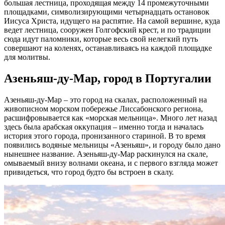
большая лестница, проходящая между 14 промежуточными
площадками, символизирующими четырнадцать остановок
Иисуса Христа, идущего на распятие. На самой вершине, куда
ведет лестница, сооружен Голгофский крест, и по традиции
сюда идут паломники, которые весь свой нелегкий путь
совершают на коленях, останавливаясь на каждой площадке
для молитвы.
Азеньяш-ду-Мар, город в Португалии
Азеньяш-ду-Мар – это город на скалах, расположенный на
живописном морском побережье Лиссабонского региона,
расшифровывается как «морская мельница». Много лет назад
здесь была арабская оккупация – именно тогда и началась
история этого города, пронизанного стариной. В то время
появились водяные мельницы «Азеньяш», и городу было дано
нынешнее название. Азеньяш-ду-Мар раскинулся на скале,
омываемый внизу волнами океана, и с первого взгляда может
привидеться, что город будто бы встроен в скалу.