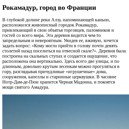
Рокамадур, город во Франции
В глубокой долине реки Алзу, напоминающей каньон,
расположился живописный городок Рокамадур,
привлекающий в свои объятья торговцев, паломников и
гостей со всего мира. Эта деревня видится чем-то
запредельным и невероятным. Увидев ее, вживую, хочется
задать вопрос: «Кому могло прийти в голову почти девять
столетий назад поселиться на отвесной скале?». Деревня была
построена на скальных ступах и создается ощущение, что
расположена она вертикально. Здесь всего две улицы, и по
длинным, довольно крутым лесенкам можно прогуляться в
гору, разглядывая причудливые «игрушечные» дома,
сооружения, капеллы и старинные церквушки. В часовне
Нотр-Дам-де-Пюи хранится Черная Мадонна, и покоятся
мощи святого Амадура.