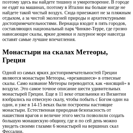
поэтому здесь вы найдете тишину и умиротворение. В городе
не ездят на машинах, поэтому в Италии вы больше нигде не
найдете такой чистый воздух. Сюда приезжают не за пляжным
отдыхом, а за чистой экологией природы и архитектурными
достопримечательностями. Вернацца входит в пять городов,
составляющих национальный парк Чинкве-Терре, где грозно
нависающие скалы, яркие домики и лазурное море навсегда
оставят самые лучшие впечатления.
Монастыри на скалах Метеоры,
Греция
Одной из самых ярких достопримечательностей Греции
являются монастыри Метеоры, «врезавшиеся» в отвесные
скалы. Само название Метеоры переводится, как «висящий» в
воздухе. Это самое точное описание шести удивительных
монастырей Греции. Еще в 11 веке отшельники из Византии
взобрались на отвесную скалу, чтобы побыть с Богом один на
один, и уже в 14-15 веках были построены настоящие
монастыри. Естественная природная безопасность от
нашествия врагов и величие этого места позволили создать
большую монашескую общину, где и по сей день можно
увидеть своими глазами 6 монастырей на вершинах скал
Фессалии.