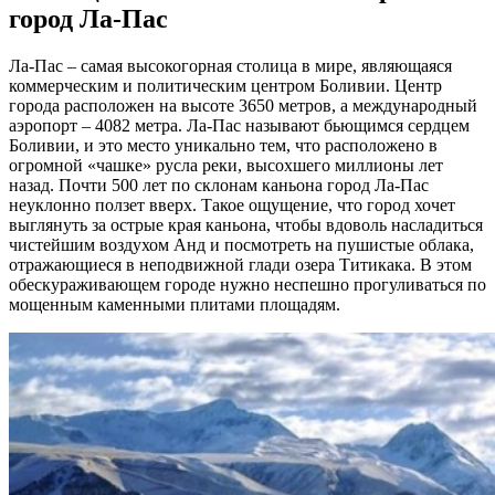
город Ла-Пас
Ла-Пас – самая высокогорная столица в мире, являющаяся
коммерческим и политическим центром Боливии. Центр
города расположен на высоте 3650 метров, а международный
аэропорт – 4082 метра. Ла-Пас называют бьющимся сердцем
Боливии, и это место уникально тем, что расположено в
огромной «чашке» русла реки, высохшего миллионы лет
назад. Почти 500 лет по склонам каньона город Ла-Пас
неуклонно ползет вверх. Такое ощущение, что город хочет
выглянуть за острые края каньона, чтобы вдоволь насладиться
чистейшим воздухом Анд и посмотреть на пушистые облака,
отражающиеся в неподвижной глади озера Титикака. В этом
обескураживающем городе нужно неспешно прогуливаться по
мощенным каменными плитами площадям.