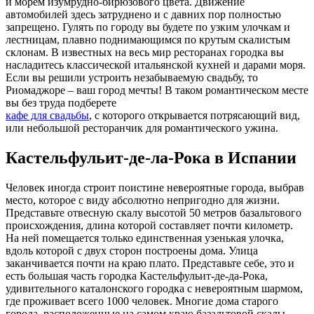
и морем изумрудно-бирюзового цвета. Движение
автомобилей здесь затруднено и с давних пор полностью
запрещено. Гулять по городу вы будете по узким улочкам и
лестницам, плавно поднимающимся по крутым скалистым
склонам. В известных на весь мир ресторанах городка вы
насладитесь классической итальянской кухней и дарами моря.
Если вы решили устроить незабываемую свадьбу, то
Риомаджоре – ваш город мечты! В таком романтическом месте
вы без труда подберете
кафе для свадьбы
, с которого открывается потрясающий вид,
или небольшой ресторанчик для романтического ужина.
Кастельфульит-де-ла-Рока в Испании
Человек иногда строит поистине невероятные города, выбрав
место, которое с виду абсолютно непригодно для жизни.
Представьте отвесную скалу высотой 50 метров базальтового
происхождения, длина которой составляет почти километр.
На ней помещается только единственная узенькая улочка,
вдоль которой с двух сторон построены дома. Улица
заканчивается почти на краю плато. Представьте себе, это и
есть большая часть городка Кастельфульит-де-да-Рока,
удивительного каталонского городка с невероятным шармом,
где проживает всего 1000 человек. Многие дома старого
города, расположенные на самом краю базальтовой скалы,