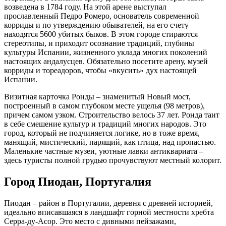
возведена в 1784 году. На этой арене выступал
прославленный Педро Ромеро, основатель современной
корриды и по утверждению обывателей, на его счету
находятся 5600 убитых быков. В этом городе стираются
стереотипы, и приходит осознание традиций, глубины
культуры Испании, жизненного уклада многих поколений
настоящих андалусцев. Обязательно посетите арену, музей
корриды и тореадоров, чтобы «вкусить» дух настоящей
Испании.
Визитная карточка Ронды – знаменитый Новый мост,
построенный в самом глубоком месте ущелья (98 метров),
причем самом узком. Строительство велось 37 лет. Ронда таит
в себе смешение культур и традиций многих народов. Это
город, который не подчиняется логике, но в тоже время,
манящий, мистический, парящий, как птица, над пропастью.
Маленькие частные музеи, уютные лавки антиквариата –
здесь туристы полной грудью прочувствуют местный колорит.
Город Пиодан, Португалия
Пиодан – район в Португалии, деревня с древней историей,
идеально вписавшаяся в ландшафт горной местности хребта
Серра-ду-Асор. Это место с дивными пейзажами,