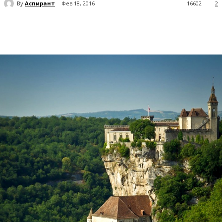
By
Аспирант
Фев 18, 2016
16602
2