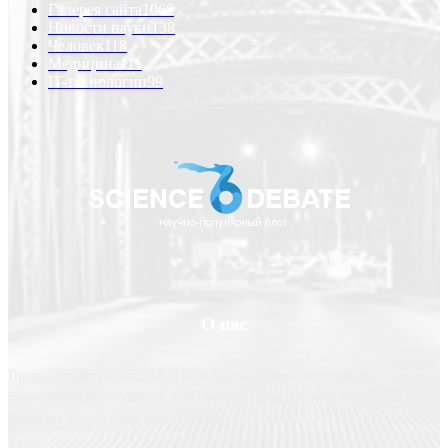
Галерея сайта
1068
Новости науки
138
Человек
118
Медицина
111
IT-технологии
99
О нас
Проект ScienceDebate2008.com является научно-популярным
периодическим изданием, призванным освещать новые технологии и
помогать делать нашу жизнь лучше