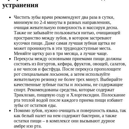
устранения
Чистить зубы врачи рекомендуют два раза в сутки,
минимум по 2-4 минуты в разных направлениях,
очищая жевательную поверхность и массируя десна.
Также не забывайте пользоваться нитью, очищающей
пространство между зубов, в котором застревают
кусочки пищи. Даже самая лучшая зубная щетка не
может проникнуть в эти труднодоступные места.
Меняйте щетку раз в три месяца, а лучше чаще.
Перекусы между основными приемами пищи должны
состоять из йогуртов, кефира, фруктов, овощей, салатов,
а не чипсов и фастфуда. После перекуса прополощите
рот специальным лосьоном, а затем используйте
жевательную резинку не более трех минут. Выбирайте
качественные зубные пасты и лосьоны, не содержащие
спирт. Рекомендованы средства, которые содержат
Триклозан, пищевую соду и Хлоргексидин. Полоскание
рта теплой водой после каждого приема пищи избавит
зубы от остатков еды.
Помимо зубов, нужно очищать и поверхность языка, так
как белый налет на нем содержит бактерии, а также
остатки пищи – в комплексе они вызывают дурное
амбре изо рта.