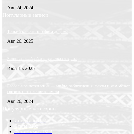
Авг 24, 2024
Популярные записи
Тонкий клиент: от офиса до дома
Авг 26, 2025
Безопасная обработка участка от крота
Июл 15, 2025
Глобальное потепление — мифы, заблуждения, факты и чем может
грозить потепление климата
Авг 26, 2024
Популярные категории
Интересно
6227
Статьи
2232
Фото космоса
1999