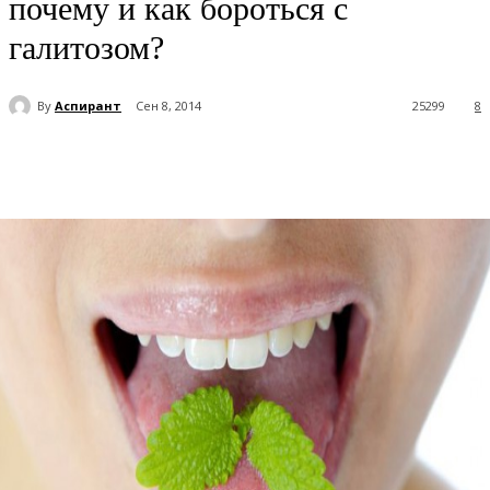
почему и как бороться с
галитозом?
By
Аспирант
Сен 8, 2014
25299
8