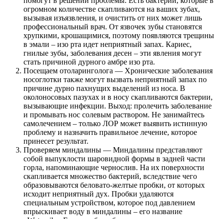
помогут в решении проблемы. Есть бактерии, которые в
огромном количестве скапливаются на ваших зубах,
вызывая изъязвления, и очистить от них может лишь
профессиональный врач. От язвочек зубы становятся
хрупкими, крошащимися, поэтому появляются трещины
в эмали – изо рта идет неприятный запах. Кариес,
гнилые зубы, заболевания десен – эти явления могут
стать причиной дурного амбре изо рта.
Посещаем отоларинголога — Хронические заболевания
носоглотки также могут вызвать неприятный запах по
причине дурно пахнущих выделений из носа. В
околоносовых пазухах и в носу скапливаются бактерии,
вызывающие инфекции. Выход: пролечить заболевание
и промывать нос солевым раствором. Не занимайтесь
самолечением – только ЛОР может выявить истинную
проблему и назначить правильное лечение, которое
принесет результат.
Проверяем миндалины — Миндалины представляют
собой выпуклости шаровидной формы в задней части
горла, напоминающие чернослив. На их поверхности
скапливается множество бактерий, вследствие чего
образовываются беловато-желтые пробки, от которых
исходит неприятный дух. Пробки удаляются
специальным устройством, которое под давлением
впрыскивает воду в миндалины – его название