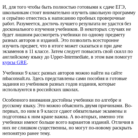
И, для того чтобы быть полностью готовыми к сдаче ЕГЭ,
школьникам стоит внимательно изучить школьную программу
и серьёзно отнестись к написанию пробных проверочные
работ. Разумеется, достичь лучшего результата не удастся без
досконального изучения учебников. В некоторых случаях не
будет лишним рассмотреть учебники по одному предмету
разных авторов и изданий. Это позволить всесторонне
изучить предмет, что в итоге может сказаться и при даче
экзаменов в 11 классе. Затем следует повысить свой скилл по
английскому языку до Upper-Intermediate, в этом вам помогут
курсы GRE
.
Учебники 9 класс разных авторов можно найти на сайте
mbaconsult.ru. Здесь представлены сами пособия и готовые
задания из учебников разных годов издания, которые
используются в российских школах.
Особенного внимания достойны учебники по алгебре и
русскому языку. Это можно объяснить двумя причинами. Во-
первых, по ним в 9 классе сдают обязательные экзамены и
подготовка к ним кране важна. А во-вторых, именно эти
учебники имеют больше всего вариантов изданий. Отличия в
них не слишком существенны, но могут по-новому раскрыть
непонятую ранее тему.