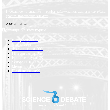
Глобальное потепление — мифы, заблуждения, факты и чем может
грозить потепление климата
Авг 26, 2024
Популярные категории
Интересно
6228
Статьи
2232
Фото космоса
1999
Галерея сайта
1068
Новости науки
138
Человек
118
Медицина
111
IT-технологии
99