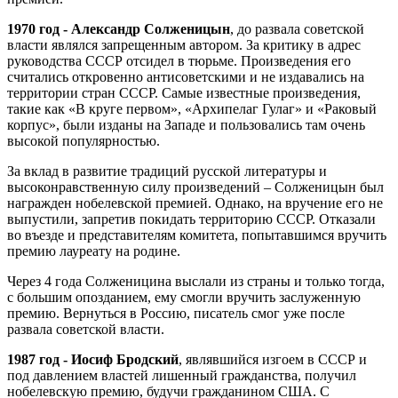
1970 год ‐ Александр Солженицын
, до развала советской
власти являлся запрещенным автором. За критику в адрес
руководства СССР отсидел в тюрьме. Произведения его
считались откровенно антисоветскими и не издавались на
территории стран СССР. Самые известные произведения,
такие как «В круге первом», «Архипелаг Гулаг» и «Раковый
корпус», были изданы на Западе и пользовались там очень
высокой популярностью.
За вклад в развитие традиций русской литературы и
высоконравственную силу произведений – Солженицын был
награжден нобелевской премией. Однако, на вручение его не
выпустили, запретив покидать территорию СССР. Отказали
во въезде и представителям комитета, попытавшимся вручить
премию лауреату на родине.
Через 4 года Солженицина выслали из страны и только тогда,
с большим опозданием, ему смогли вручить заслуженную
премию. Вернуться в Россию, писатель смог уже после
развала советской власти.
1987 год ‐ Иосиф Бродский
, являвшийся изгоем в СССР и
под давлением властей лишенный гражданства, получил
нобелевскую премию, будучи гражданином США. С