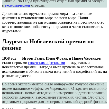
Также с 1969 года присуждается отдельная премия за заслуги
в
экономической
отрасли.
Дополнительно вручается премия мира – за активные
действия в установлении мира во всем мире. Наши
соотечественники не раз номинировались на престижную во
всех отношениях нобелевскую премию и часто становились
лауреатами.
Лауреаты Нобелевский премии по
физике
1958 год — Игорь Тамм, Илья Франк и Павел Черенков
стали первыми
советскими физиками
— лауреатами
нобелевской премии. Награда была вручена за коллективное
исследование в области гамма-излучений и воздействий их на
разные жидкости.
Во время экспериментов было обнаружено голубое свечение,
позже названное «эффектом Черенкова». Открытие позволило
использовать новые методики в измерении и детектировании
скоростей ядерных, высокоэнергетических частиц. Это стало
огромным прорывом для экспериментальной ядерной физики.