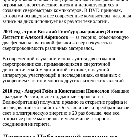
огромные энергетические потоки и использующихся в
создании сверхбыстрых компьютеров. В DVD приводах,
которыми оснащены все современные компьютеры, лазерная
запись на диск использует как раз эти технологии.
2003 год ‐ трио: Виталий Гинзбург, американец Энтони
Леггетт и Алексей Абрикосов
— за теорию, объясняющую
два феномена квантовой физики – сверхтекучесть и
сверхпроводимость различных материалов.
В современной науке они используются для создания
сверхпроводников, применяющихся в сверхточной
диагностической медицинской технике, в научной
аппаратуре, участвующей в исследованиях, связанных с
ускорением частиц и многих других физических явлений.
2010 год ‐ Андрей Гейм и Константин Новоселов
(бывшие
граждане России, ныне подданные королевства
Великобритания) получили премию за открытие графена и
исследование его свойств. Он улавливает и преобразовывает
свет в электрическую энергию в 20 раз больше, чем все,
открытые ранее материалы и увеличивает скорость
соединения интернета.
Лауреаты Нобелевский премии по