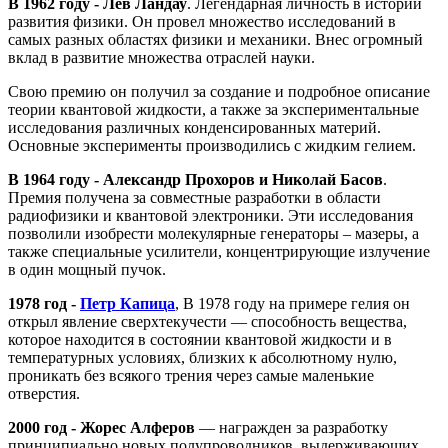
В 1962 году ‐ Лев Ландау
. Легендарная личность в истории
развития физики. Он провел множество исследований в
самых разных областях физики и механики. Внес огромный
вклад в развитие множества отраслей науки.
Свою премию он получил за создание и подробное описание
теории квантовой жидкости, а также за экспериментальные
исследования различных конденсированных материй.
Основные эксперименты производились с жидким гелием.
В 1964 году ‐ Александр Прохоров и Николай Басов
.
Премия получена за совместные разработки в области
радиофизики и квантовой электроники. Эти исследования
позволили изобрести молекулярные генераторы – мазеры, а
также специальные усилители, концентрирующие излучение
в один мощный пучок.
1978 год ‐
Петр Капица
, В 1978 году на примере гелия он
открыл явление сверхтекучести — способность вещества,
которое находится в состоянии квантовой жидкости и в
температурных условиях, близких к абсолютному нулю,
проникать без всякого трения через самые маленькие
отверстия.
2000 год ‐ Жорес Алферов
— награжден за разработку
принципиально новых полупроводников, выдерживающих