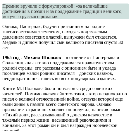
Премию вручили с формулировкой: «за величайшие
достижения в поэзии и за поддержание традиций великого,
могучего русского романа».
Однако, Пастернак, будучи признанным на родине
«антисоветским» элементом, находясь под тяжелым
давлением советских властей, вынужден был отказаться.
Медаль и диплом получил сын великого писателя спустя 30
лет.
1965 год ‐ Михаил Шолохов
– в отличие от Пастернака и
Солженицына активно поддерживался правительством
родной страны, его рассказы с описанием быта и уклада
поселенцев малой родины писателя – донских казаков,
неоднократно печатались во всех популярных изданиях.
Книги М. Шолохова были популярны среди советских
читателей. Помимо «казачьей» тематики, автор неоднократно
писал о великой отечественной войне, отзвуки которой еще
были живы в памяти всего советского народа. Однако
признание заграничных коллег он получил, написав роман
«Тихий дон», рассказывающий о донском казачестве в
тяжелый период жизни, насыщенный революциями и
войнами. За этот роман он и был награжден нобелевской
премией.