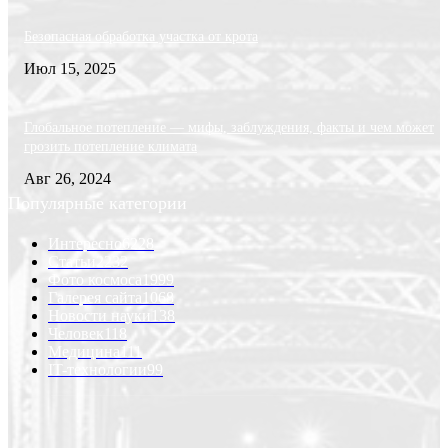
Безопасная обработка участка от крота
Июл 15, 2025
Глобальное потепление — мифы, заблуждения, факты и чем может
грозить потепление климата
Авг 26, 2024
Популярные категории
Интересно
6228
Статьи
2232
Фото космоса
1999
Галерея сайта
1068
Новости науки
138
Человек
118
Медицина
111
IT-технологии
99