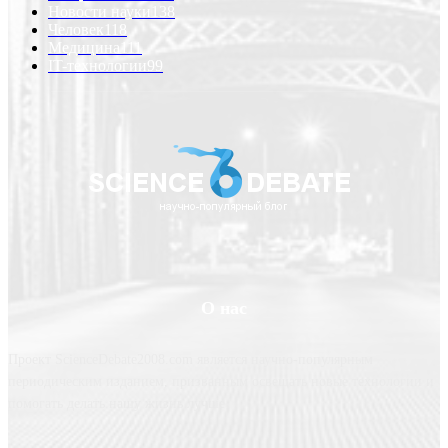
Новости науки
138
Человек
118
Медицина
111
IT-технологии
99
О нас
Проект ScienceDebate2008.com является научно-популярным
периодическим изданием, призванным освещать новые технологии и
помогать делать нашу жизнь лучше