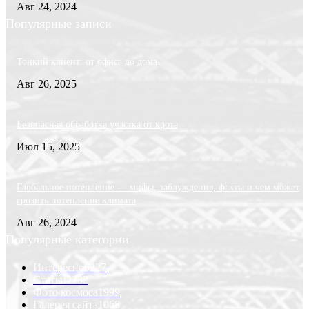
Авг 24, 2024
Популярные записи
Тонкий клиент: от офиса до дома
Авг 26, 2025
Безопасная обработка участка от крота
Июл 15, 2025
Глобальное потепление — мифы, заблуждения, факты и чем может
грозить потепление климата
Авг 26, 2024
Популярные категории
Интересно
6227
Статьи
2232
Фото космоса
1999
Галерея сайта
1068