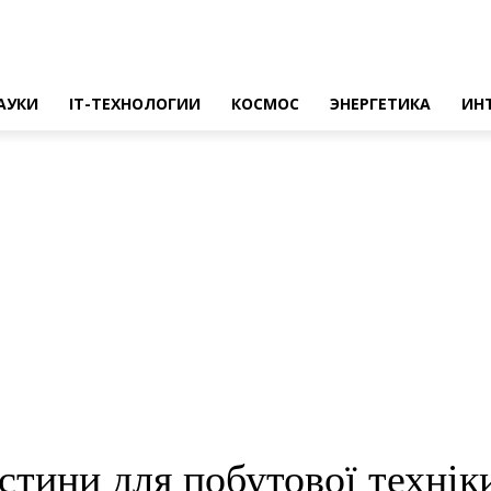
АУКИ
IT-ТЕХНОЛОГИИ
КОСМОС
ЭНЕРГЕТИКА
ИН
астини для побутової технік