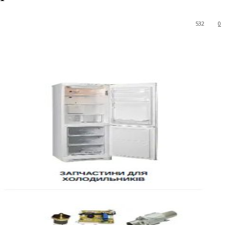
532
0