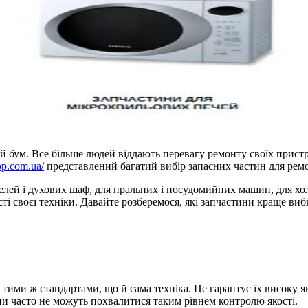
бум. Все більше людей віддають перевагу ремонту своїх пристрої
rop.com.ua/
представлений багатий вибір запасних частин для ремон
елей і духових шаф, для пральних і посудомийних машин, для хол
і своєї техніки. Давайте розберемося, які запчастини краще виб
тими ж стандартами, що й сама техніка. Це гарантує їх високу які
ини часто не можуть похвалитися таким рівнем контролю якості.