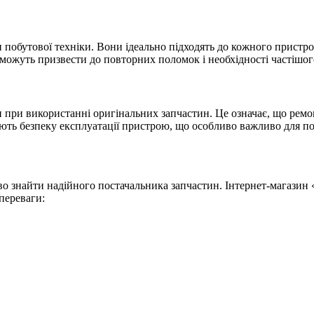
побутової техніки. Вони ідеально підходять до кожного пристро
 можуть призвести до повторних поломок і необхідності частішог
и при використанні оригінальних запчастин. Це означає, що рем
ують безпеку експлуатації пристрою, що особливо важливо для поб
иво знайти надійного постачальника запчастин. Інтернет-магаз
 переваги: