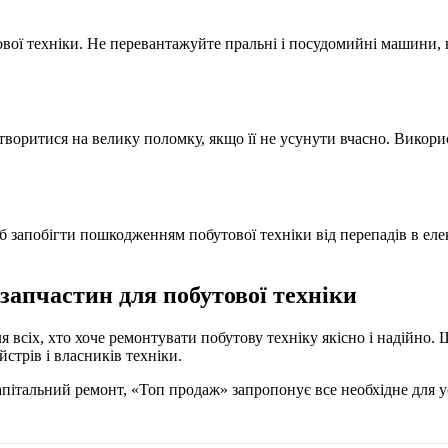
ої техніки. Не перевантажуйте пральні і посудомийні машини, н
воритися на велику поломку, якщо її не усунути вчасно. Викорис
об запобігти пошкодженням побутової техніки від перепадів в ел
 запчастин для побутової техніки
всіх, хто хоче ремонтувати побутову техніку якісно і надійно. 
трів і власників техніки.
 капітальний ремонт, «Топ продаж» запропонує все необхідне для