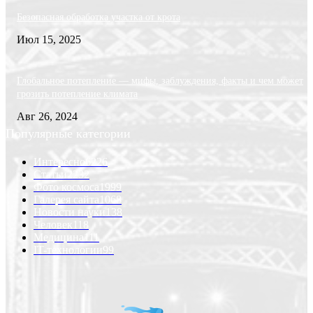
Безопасная обработка участка от крота
Июл 15, 2025
Глобальное потепление — мифы, заблуждения, факты и чем может
грозить потепление климата
Авг 26, 2024
Популярные категории
Интересно
6226
Статьи
2232
Фото космоса
1999
Галерея сайта
1068
Новости науки
138
Человек
118
Медицина
111
IT-технологии
99