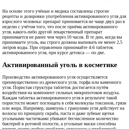
На основе этого учёные и медика составлены строгие
рецепты и дозировки употребления активированного угля для
взрослого человека: препарат принимается не чаще двух раз в
неделю с учётом того, что после приёма активированного
угля, какого-либо другой лекарственный препарат
принимается не ранее чем через 10 часов. В те дни, когда вы
принимаете уголь, вы строго должны выпивать не менее 2,5
литров воды. При отравлении принимайте 4-6 таблеток
активированного угля, при курсе детокса — по две.
Активированный уголь в косметике
Производство активированного угля осуществляется
преимущественно из древесного угля, торфа или каменного
угля. Пористая структура таблеток достигается путём
воздействия на компонент сильных микропотоков воздуха.
Каждая таблетка активированного угля в результате такой
пористости может поглощать в себя молекулы токсинов, грязи
или жира. Например, шампунь с гранулами угля действует на
волосы по принципу скраба, паста и даже зубные щетки
угольными частичками убивают бесчисленное количество
бактерий в ротовой полости, а угольные маски способны
решить почти любую проблему, связанную с проблемной