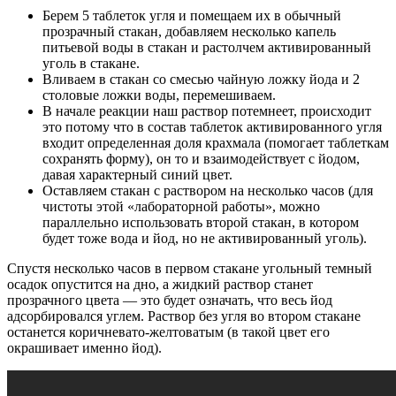
Берем 5 таблеток угля и помещаем их в обычный
прозрачный стакан, добавляем несколько капель
питьевой воды в стакан и растолчем активированный
уголь в стакане.
Вливаем в стакан со смесью чайную ложку йода и 2
столовые ложки воды, перемешиваем.
В начале реакции наш раствор потемнеет, происходит
это потому что в состав таблеток активированного угля
входит определенная доля крахмала (помогает таблеткам
сохранять форму), он то и взаимодействует с йодом,
давая характерный синий цвет.
Оставляем стакан с раствором на несколько часов (для
чистоты этой «лабораторной работы», можно
параллельно использовать второй стакан, в котором
будет тоже вода и йод, но не активированный уголь).
Спустя несколько часов в первом стакане угольный темный
осадок опустится на дно, а жидкий раствор станет
прозрачного цвета — это будет означать, что весь йод
адсорбировался углем. Раствор без угля во втором стакане
останется коричневато-желтоватым (в такой цвет его
окрашивает именно йод).