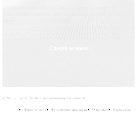
Проект ScienceDebate2008.com является научно-популярным
периодическим изданием, призванным освещать новые технологии и
помогать делать нашу жизнь лучше
Следуй за нами
© 2023 - Science Debate - научно-популярные новости
Новости науки
Фундаментальная наука
О проекте
Карта сайта