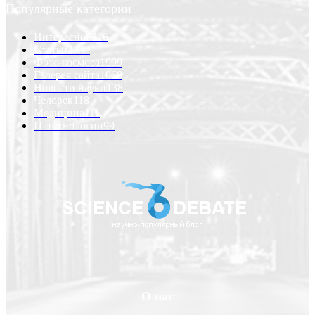
Популярные категории
Интересно
6226
Статьи
2232
Фото космоса
1999
Галерея сайта
1068
Новости науки
138
Человек
118
Медицина
111
IT-технологии
99
О нас