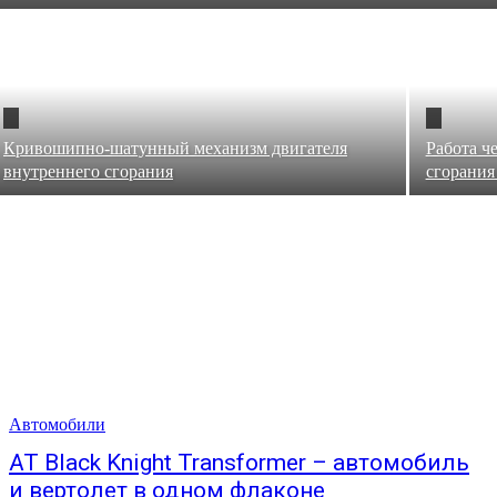
Кривошипно-шатунный механизм двигателя
Работа ч
внутреннего сгорания
сгорания
Автомобили
AT Black Knight Transformer – автомобиль
и вертолет в одном флаконе