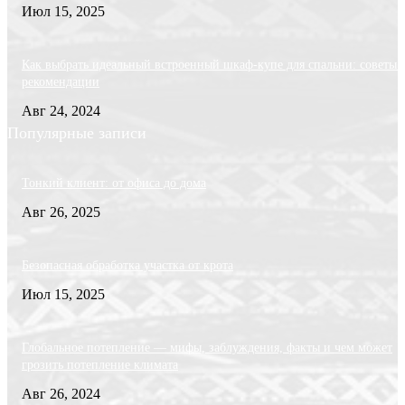
Июл 15, 2025
Как выбрать идеальный встроенный шкаф-купе для спальни: советы 
рекомендации
Авг 24, 2024
Популярные записи
Тонкий клиент: от офиса до дома
Авг 26, 2025
Безопасная обработка участка от крота
Июл 15, 2025
Глобальное потепление — мифы, заблуждения, факты и чем может
грозить потепление климата
Авг 26, 2024