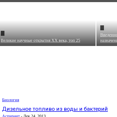
Введение
Великие научные открытия XX века, топ 25
назначен
Биология
Дизельное топливо из воды и бактерий
Аспирант
-
Дек 24, 2013