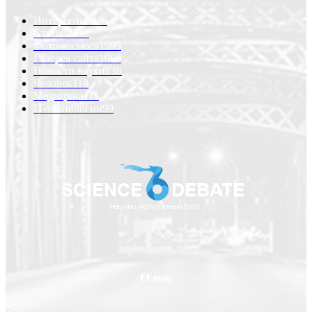
Интересно
6228
Статьи
2232
Фото космоса
1999
Галерея сайта
1068
Новости науки
138
Человек
118
Медицина
111
IT-технологии
99
О нас