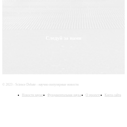
Проект ScienceDebate2008.com является научно-популярным
периодическим изданием, призванным освещать новые технологии и
помогать делать нашу жизнь лучше
Следуй за нами
© 2023 - Science Debate - научно-популярные новости
Новости науки
Фундаментальная наука
О проекте
Карта сайта