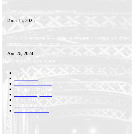
Безопасная обработка участка от крота
Июл 15, 2025
Глобальное потепление — мифы, заблуждения, факты и чем может
грозить потепление климата
Авг 26, 2024
Популярные категории
Интересно
6228
Статьи
2232
Фото космоса
1999
Галерея сайта
1068
Новости науки
138
Человек
118
Медицина
111
IT-технологии
99