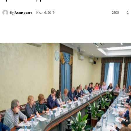
By
Аспирант
Июл 6, 2019
2503
2