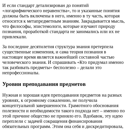
И если стандарт детализирован до понятий
«логарифмического неравенства», то и указанные понятия
должны быть включены в него, именно в ту часть, которая
относится к метапредметным знаниям. Закрадывается мысль,
что философы, эпистемологи, которые изучают природу
познания, проработкой стандарта не занимались или их не
привлекали.
За последние десятилетия структура знания претерпела
существенные изменения, и сама теория познания в
настоящее время является важнейшей составной частью
человеческого знания. И спрашивать «Кто придумал именно
так разбивать предметы» бесполезно – делали это
непрофессионалы.
Уровни преподавания предметов
Нужная и хорошая идея преподавания предметов на разных
уровнях, к огромному сожалению, не получила
концептуальной завершенности. Грамотного обоснования
полезности и необходимости такого подхода нет – именно по
этой причине общество не приняло его. Вдобавок, эту идею
переплели с задачей сокращения финансирования
обязательных программ. Этим она себя и дискредитировала,