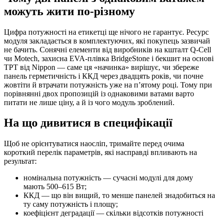
можуть жити по-різному
Цифра потужності на етикетці ще нічого не гарантує. Ресурс
модуля закладається в комплектуючих, які покупець зазвичай
не бачить. Сонячні елементи від виробників на кшталт Q-Cell
чи Motech, захисна EVA-плівка BridgeStone і бекшит на основі
TPT від Nippon — саме ця «начинка» вирішує, чи збереже
панель герметичність і ККД через двадцять років, чи почне
жовтіти й втрачати потужність уже на п’ятому році. Тому при
порівнянні двох пропозицій із однаковими ватами варто
питати не лише ціну, а й із чого модуль зроблений.
На що дивитися в специфікації
Щоб не орієнтуватися наосліп, тримайте перед очима
короткий перелік параметрів, які насправді впливають на
результат:
номінальна потужність — сучасні модулі для дому
мають 500–615 Вт;
ККД — що він вищий, то менше панелей знадобиться на
ту саму потужність і площу;
коефіцієнт деградації — скільки відсотків потужності