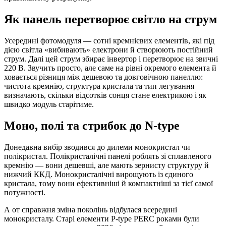
Як панель перетворює світло на струм
Усередині фотомодуля — сотні кремнієвих елементів, які під
дією світла «вибивають» електрони й створюють постійний
струм. Далі цей струм збирає інвертор і перетворює на звичні
220 В. Звучить просто, але саме на рівні окремого елемента й
ховається різниця між дешевою та довговічною панеллю:
чистота кремнію, структура кристала та тип легування
визначають, скільки відсотків сонця стане електрикою і як
швидко модуль старітиме.
Моно, полі та стрибок до N-type
Донедавна вибір зводився до дилеми монокристал чи
полікристал. Полікристалічні панелі роблять зі сплавленого
кремнію — вони дешевші, але мають зернисту структуру й
нижчий ККД. Монокристалічні вирощують із єдиного
кристала, тому вони ефективніші й компактніші за тієї самої
потужності.
А от справжня зміна поколінь відбулася всередині
монокристалу. Старі елементи P-type PERC роками були