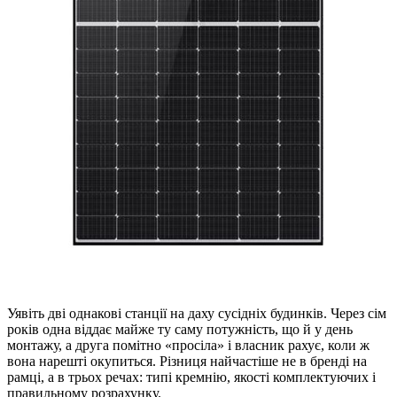
Уявіть дві однакові станції на даху сусідніх будинків. Через сім
років одна віддає майже ту саму потужність, що й у день
монтажу, а друга помітно «просіла» і власник рахує, коли ж
вона нарешті окупиться. Різниця найчастіше не в бренді на
рамці, а в трьох речах: типі кремнію, якості комплектуючих і
правильному розрахунку.