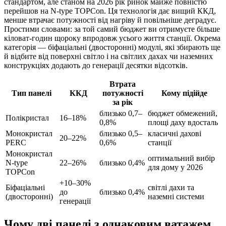
стандартом, але станом на 2026 рік ринок майже повністю
перейшов на N-type TOPCon. Ця технологія дає вищий ККД,
менше втрачає потужності від нагріву й повільніше деградує.
Простими словами: за той самий бюджет ви отримуєте більше
кіловат-годин щороку впродовж усього життя станції. Окрема
категорія — біфаціальні (двосторонні) модулі, які збирають ще
й відбите від поверхні світло і на світлих дахах чи наземних
конструкціях додають до генерації десятки відсотків.
Втрата
Тип панелі
ККД
потужності
Кому підійде
за рік
близько 0,7–
бюджет обмежений,
Полікристал
16–18%
0,8%
площі даху вдосталь
Монокристал
близько 0,5–
класичні дахові
20–22%
PERC
0,6%
станції
Монокристал
оптимальний вибір
N-type
22–26%
близько 0,4%
для дому у 2026
TOPCon
+10–30%
Біфаціальні
світлі дахи та
до
близько 0,4%
(двосторонні)
наземні системи
генерації
Чому дві панелі з однаковим ватажем