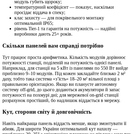
модуль губить щороку;
температурний коефіцієнт — показує, наскільки
просідає віддача в спеку;
клас захисту — для покрівельного монтажу
оптимальний IP65;
рівень Tier-1 та гарантія на потужність — надійні
виробники дають 25+ років.
Скільки панелей вам справді потрібно
Тут працює проста арифметика. Кількість модулів дорівнює
потужності станції, поділеній на потужність однієї панелі.
Наприклад, для станції на 5 кВт із панелями по 550 Вт вийде
приблизно 9–10 модулів. Під кожен закладайте близько 2 м²
даху, тобто така система «з’їсть» 18–20 м² вільної площі з
правильною орієнтацією. Якщо ви плануєте автономну
систему off-grid, до цього додаються акумулятори й запас
потужності на похмурі дні; для мережевої on-grid станції
розрахунок простіший, бо надлишок віддається в мережу.
Кут, сторони світу й довговічність
Навіть найкраща панель віддасть менше, якщо змонтувати її
абияк. Для широти України оптимальний кут нахилу —