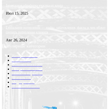
Безопасная обработка участка от крота
Июл 15, 2025
Глобальное потепление — мифы, заблуждения, факты и чем может
грозить потепление климата
Авг 26, 2024
Популярные категории
Интересно
6226
Статьи
2232
Фото космоса
1999
Галерея сайта
1068
Новости науки
138
Человек
118
Медицина
111
IT-технологии
99