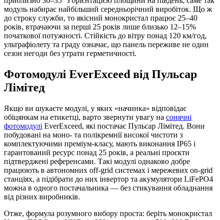
приблизно 30–35° з орієнтацією площини на південь; саме так
модуль набирає найбільший середньорічний виробіток. Що ж
до строку служби, то якісний монокристал працює 25–40
років, втрачаючи за перші 25 років лише близько 12–15%
початкової потужності. Стійкість до вітру понад 120 км/год,
ультрафіолету та граду означає, що панель переживе не один
сезон негоди без утрати герметичності.
Фотомодулі EverExceed від Пульсар
Лімітед
Якщо ви шукаєте модулі, у яких «начинка» відповідає
обіцянкам на етикетці, варто звернути увагу на
сонячні
фотомодулі
EverExceed, які постачає Пульсар Лімітед. Вони
побудовані на моно- та полікремнії високої чистоти з
комплектуючими преміум-класу, мають виконання IP65 і
гарантований ресурс понад 25 років, а реальні проєкти
підтверджені референсами. Такі модулі однаково добре
працюють в автономних off-grid системах і мережевих on-grid
станціях, а підібрати до них інвертор та акумулятори LiFePO4
можна в одного постачальника — без стикування обладнання
від різних виробників.
Отже, формула розумного вибору проста: беріть монокристал