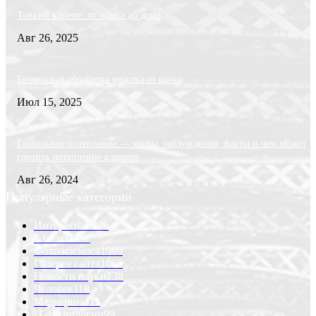
Тонкий клиент: от офиса до дома
Авг 26, 2025
Безопасная обработка участка от крота
Июл 15, 2025
Глобальное потепление — мифы, заблуждения, факты и чем может
грозить потепление климата
Авг 26, 2024
Популярные категории
Интересно
6228
Статьи
2232
Фото космоса
1999
Галерея сайта
1068
Новости науки
138
Человек
118
Медицина
111
IT-технологии
99