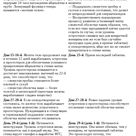
перерыве 24 часа нахождения яйцеклетки в
момента:
трубе. Лопнувший фолликул теперь
— Поддержать слизистую пробку в
называется «желтым телом».
густом и плотном состоянии, что делает
ее непреодолимой для сперматазоидов.
— Воспрепятствовать нормальному
процессу развития устилающей матку
слизистой оболочки таким образом, что,
если все-таки зародышевой клетке удастся
созреть (в случае, если уровень
эстрогенов слишком мал для конкретной
женщины или же если был случайно
пропущен один день в приеме таблетки)
и оплодотворится, яйцо все же не сможет
прикрепиться к стенке матки.
Дни 15-16-й
: Желтое тело продолжает еще
День 25-й
: Прием последней таблетки.
в течении 12 дней вырабатывать эстрогены
и прогестерон для обеспечения успешного
прикрепления яйцеклетки к стенке матки.
Уровень прогестерона повышается и
достигает максимальных значений на 22-й
день, что способствует тому, что:
— слизистая пробка становится более
плотной и сухой
— слизистая оболочка маки — более
толстой и питательной (маточные железы
вырабатывают сладкое вещество)
Дни 27-28-й
: Если оплодотворение не
Дни 27-28-й
: Резкое падение уровня
состоялось, то желтое тело вырабатывает
эстрогенов и прогестерона способствует
очень малое количество эстрогенов и
отслоению слизистой оболочки матки.
прогестерона. Нуждающаяся в стимуляции
в гормональной поддержке слизистая
оболочка матки начинает отслаиваться.
День 29-й (день 1-й)
: Начинается
День 29-й (день 1-й)
: Начинается
менструация. Уровень эстрогенов вновь
менструация. Она менее обильна, чем у
понижается, как и каждый месяц. Это
женщины, не принимающей таблетки.
стимулирует гипофиз к выработке ФГС,
Это происходит потому, что