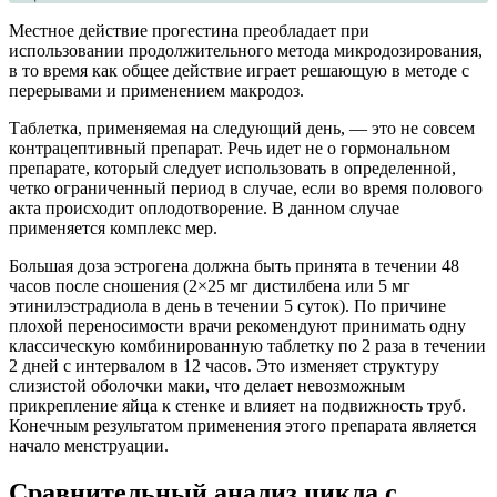
Местное действие прогестина преобладает при
использовании продолжительного метода микродозирования,
в то время как общее действие играет решающую в методе с
перерывами и применением макродоз.
Таблетка, применяемая на следующий день, — это не совсем
контрацептивный препарат. Речь идет не о гормональном
препарате, который следует использовать в определенной,
четко ограниченный период в случае, если во время полового
акта происходит оплодотворение. В данном случае
применяется комплекс мер.
Большая доза эстрогена должна быть принята в течении 48
часов после сношения (2×25 мг дистилбена или 5 мг
этинилэстрадиола в день в течении 5 суток). По причине
плохой переносимости врачи рекомендуют принимать одну
классическую комбинированную таблетку по 2 раза в течении
2 дней с интервалом в 12 часов. Это изменяет структуру
слизистой оболочки маки, что делает невозможным
прикрепление яйца к стенке и влияет на подвижность труб.
Конечным результатом применения этого препарата является
начало менструации.
Сравнительный анализ цикла с