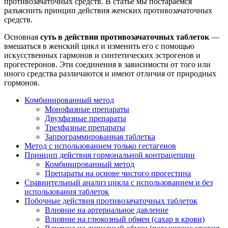
противозачаточных средств. В статье мы постараемся
разъяснить принцип действия женских противозачаточных
средств.
Основная
суть в действии противозачаточных таблеток
—
вмешаться в женский цикл и изменить его с помощью
искусственных гармонов и синтетических эстрогенов и
прогестеронов. Эти соединения в зависимости от того или
иного средства различаются и имеют отличия от природных
гормонов.
Комбинированный метод
Монофазные препараты
Двухфазные препараты
Трехфазные препараты
Запрограммированная таблетка
Метод с использованием только гестагенов
Принцип действия гормональной контрацепции
Комбинированный метод
Препараты на основе чистого прогестина
Сравнительный анализ цикла с использованием и без
использования таблеток
Побочные действия противозачаточных таблеток
Влияние на артериальное давление
Влияние на глюкозный обмен (сахар в крови)