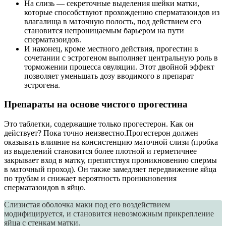
На слизь — секреточные выделения шейки матки,
которые способствуют прохождению сперматазоидов из
влагалища в маточную полость, под действием его
становится непроницаемым барьером на пути
сперматазоидов.
И наконец, кроме местного действия, прогестин в
сочетании с эстрогеном выполняет центральную роль в
торможении процесса овуляции. Этот двойной эффект
позволяет уменьшать дозу вводимого в препарат
эстрогена.
Препараты на основе чистого прогестина
Это таблетки, содержащие только прогестерон. Как он
действует? Пока точно неизвестно.Прогестерон должен
оказывать влияние на консистенцию маточной слизи (пробка
из выделений становится более плотной и герметичнее
закрывает вход в матку, препятствуя проникновению спермы
в маточный проход). Он также замедляет передвижение яйца
по трубам и снижает вероятность проникновения
сперматазоидов в яйцо.
Слизистая оболочка маки под его воздействием
модифицируется, и становится невозможным прикрепление
яйца с стенкам матки.