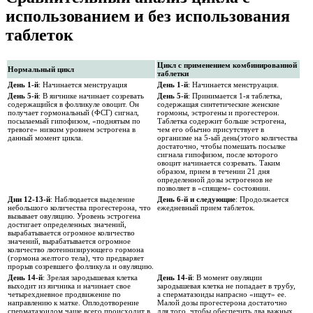
использованием и без использования
таблеток
Цикл с применением комбинированной
Нормальный цикл
таблетки
День 1-й
: Начинается менструация
День 1-й
: Начинается менструация.
День 5-й
: В яичнике начинает созревать
День 5-й
: Принимается 1-я таблетка,
содержащийся в фолликуле овоцит. Он
содержащая синтетические женские
получает гормональный (ФСГ) сигнал,
гормоны, эстрогены и прогестерон.
посылаемый гипофизом, «поднятым по
Таблетка содержит больше эстрогена,
тревоге» низким уровнем эстрогена в
чем его обычно присутствует в
данный момент цикла.
организме на 5-ый день(этого количества
достаточно, чтобы помешать посылке
сигнала гипофизом, после которого
овоцит начинается созревать. Таким
образом, прием в течении 21 дня
определенной дозы эстрогенов не
позволяет в «спящем» состоянии.
Дни 12-13-й
: Наблюдается выделение
День 6-й и следующие
: Продолжается
небольшого количества прогестерона, что
ежедневный прием таблеток.
вызывает овуляцию. Уровень эстрогена
достигает определенных значений,
вырабатывается огромное количество
значений, вырабатывается огромное
количество лютеинизирующего гормона
(гормона желтого тела), что предваряет
прорыв созревшего фолликула и овуляцию.
День 14-й
: Зрелая зародышевая клетка
День 14-й
: В момент овуляции
выходит из яичника и начинает свое
зародышевая клетка не попадает в трубу,
четырехдневное продвижение по
а сперматазоиды напрасно «ищут» ее.
направлению к матке. Оплодотворение
Малой дозы прогестерона достаточно
сперматазоидом чаще всего происходит в
для того, чтобы обеспечить два важных